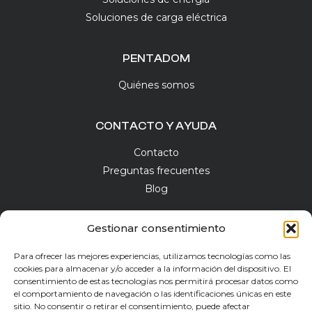
Soluciones de carga eléctrica
PENTADOM
Quiénes somos
CONTACTO Y AYUDA
Contacto
Preguntas frecuentes
Blog
Gestionar consentimiento
Para ofrecer las mejores experiencias, utilizamos tecnologías como las
NEWSLETTER
cookies para almacenar y/o acceder a la información del dispositivo. El
consentimiento de estas tecnologías nos permitirá procesar datos como
el comportamiento de navegación o las identificaciones únicas en este
sitio. No consentir o retirar el consentimiento, puede afectar