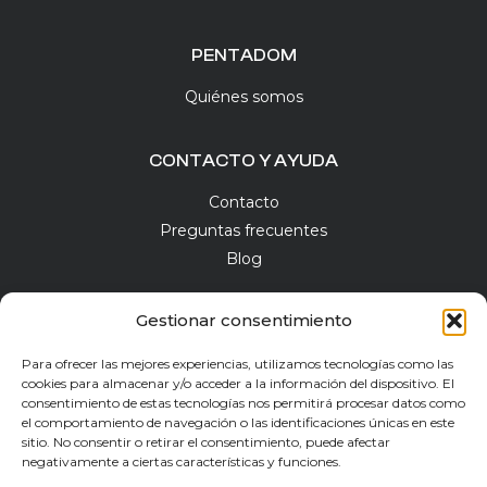
PENTADOM
Quiénes somos
CONTACTO Y AYUDA
Contacto
Preguntas frecuentes
Blog
Gestionar consentimiento
Para ofrecer las mejores experiencias, utilizamos tecnologías como las
NEWSLETTER
cookies para almacenar y/o acceder a la información del dispositivo. El
consentimiento de estas tecnologías nos permitirá procesar datos como
el comportamiento de navegación o las identificaciones únicas en este
sitio. No consentir o retirar el consentimiento, puede afectar
negativamente a ciertas características y funciones.
He leído y acepto la
Política de Privacidad