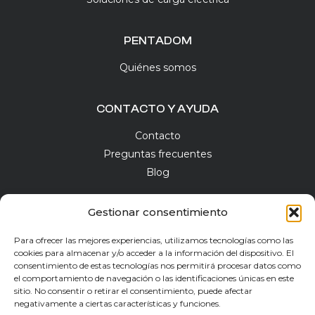
PENTADOM
Quiénes somos
CONTACTO Y AYUDA
Contacto
Preguntas frecuentes
Blog
Gestionar consentimiento
Para ofrecer las mejores experiencias, utilizamos tecnologías como las
NEWSLETTER
cookies para almacenar y/o acceder a la información del dispositivo. El
consentimiento de estas tecnologías nos permitirá procesar datos como
el comportamiento de navegación o las identificaciones únicas en este
sitio. No consentir o retirar el consentimiento, puede afectar
negativamente a ciertas características y funciones.
He leído y acepto la
Política de Privacidad