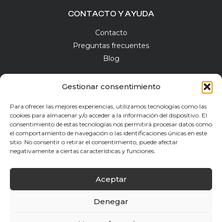
CONTACTO Y AYUDA
Contacto
Preguntas frecuentes
Blog
Gestionar consentimiento
Para ofrecer las mejores experiencias, utilizamos tecnologías como las
NEWSLETTER
cookies para almacenar y/o acceder a la información del dispositivo. El
consentimiento de estas tecnologías nos permitirá procesar datos como
el comportamiento de navegación o las identificaciones únicas en este
sitio. No consentir o retirar el consentimiento, puede afectar
negativamente a ciertas características y funciones.
He leído y acepto la
Política de Privacidad
Aceptar
Suscríbete
Denegar