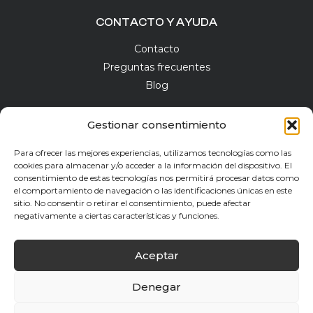
CONTACTO Y AYUDA
Contacto
Preguntas frecuentes
Blog
Gestionar consentimiento
Para ofrecer las mejores experiencias, utilizamos tecnologías como las
NEWSLETTER
cookies para almacenar y/o acceder a la información del dispositivo. El
consentimiento de estas tecnologías nos permitirá procesar datos como
el comportamiento de navegación o las identificaciones únicas en este
sitio. No consentir o retirar el consentimiento, puede afectar
negativamente a ciertas características y funciones.
He leído y acepto la
Política de Privacidad
Aceptar
Suscríbete
Denegar